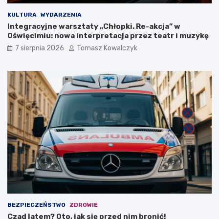
a
w
K
O
KULTURA
WYDARZENIA
o
ś
Integracyjne warsztaty „Chłopki. Re-akcja” w
ś
w
Oświęcimiu: nowa interpretacja przez teatr i muzykę
c
i
7 sierpnia 2026
Tomasz Kowalczyk
i
ę
u
c
s
i
z
m
k
i
i
u
!
BEZPIECZEŃSTWO
ZDROWIE
Czad latem? Oto, jak się przed nim bronić!