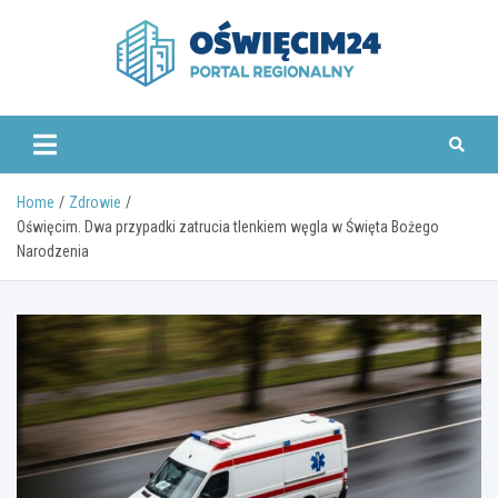
Skip
to
content
www.oswiecim24.pl
Home
Zdrowie
Oświęcim. Dwa przypadki zatrucia tlenkiem węgla w Święta Bożego
Narodzenia