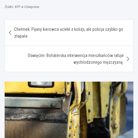
Źródło: KPP w Oświęcimiu
Nawigacja
Chełmek: Pijany kierowca uciekł z kolizji, ale policja szybko go
wpisu
złapała
Oświęcim. Bohaterska interwencja mieszkańców ratuje
wychłodzonego mężczyznę.