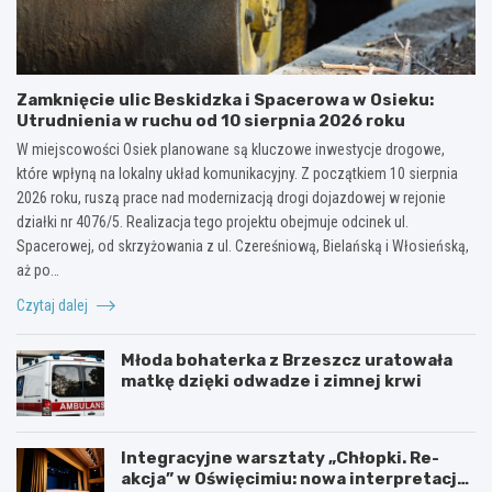
Zamknięcie ulic Beskidzka i Spacerowa w Osieku:
Utrudnienia w ruchu od 10 sierpnia 2026 roku
W miejscowości Osiek planowane są kluczowe inwestycje drogowe,
które wpłyną na lokalny układ komunikacyjny. Z początkiem 10 sierpnia
2026 roku, ruszą prace nad modernizacją drogi dojazdowej w rejonie
działki nr 4076/5. Realizacja tego projektu obejmuje odcinek ul.
Spacerowej, od skrzyżowania z ul. Czereśniową, Bielańską i Włosieńską,
aż po…
Czytaj dalej
Młoda bohaterka z Brzeszcz uratowała
matkę dzięki odwadze i zimnej krwi
Integracyjne warsztaty „Chłopki. Re-
akcja” w Oświęcimiu: nowa interpretacja