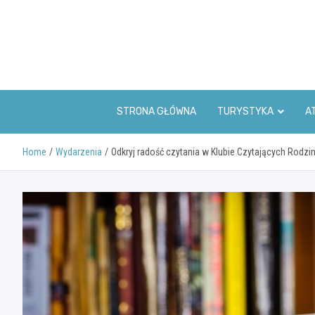
Skip
to
content
STRONA GŁÓWNA
TURYSTYKA
A
Home
Wydarzenia
Odkryj radość czytania w Klubie Czytających Rodzi