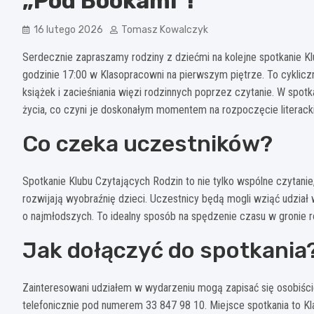
„Pod Bookami”!
16 lutego 2026
Tomasz Kowalczyk
Serdecznie zapraszamy rodziny z dziećmi na kolejne spotkanie Kl
godzinie 17:00 w Klasopracowni na pierwszym piętrze. To cykli
książek i zacieśniania więzi rodzinnych poprzez czytanie. W spo
życia, co czyni je doskonałym momentem na rozpoczęcie literacki
Co czeka uczestników?
Spotkanie Klubu Czytających Rodzin to nie tylko wspólne czytanie
rozwijają wyobraźnię dzieci. Uczestnicy będą mogli wziąć udzia
o najmłodszych. To idealny sposób na spędzenie czasu w gronie ro
Jak dołączyć do spotkania
Zainteresowani udziałem w wydarzeniu mogą zapisać się osobiści
telefonicznie pod numerem 33 847 98 10. Miejsce spotkania to Kla