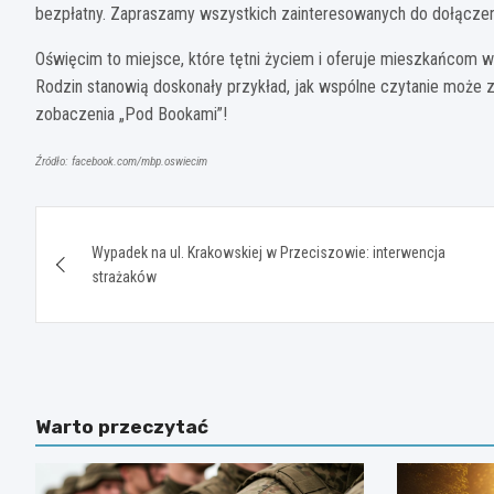
bezpłatny. Zapraszamy wszystkich zainteresowanych do dołączeni
Oświęcim to miejsce, które tętni życiem i oferuje mieszkańcom wi
Rodzin stanowią doskonały przykład, jak wspólne czytanie może zb
zobaczenia „Pod Bookami”!
Źródło: facebook.com/mbp.oswiecim
Nawigacja
Wypadek na ul. Krakowskiej w Przeciszowie: interwencja
wpisu
strażaków
Warto przeczytać