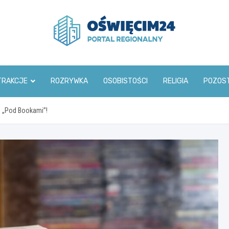
www.oswiecim24.pl
TRAKCJE
ROZRYWKA
OSOBISTOŚCI
RELIGIA
POZOS
n „Pod Bookami”!