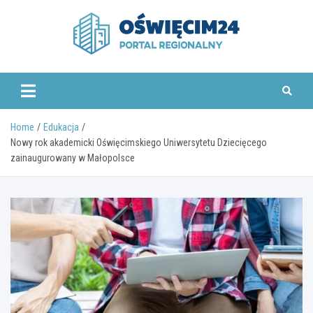
Skip
to
content
www.oswiecim24.pl
Home
Edukacja
Nowy rok akademicki Oświęcimskiego Uniwersytetu Dziecięcego
zainaugurowany w Małopolsce