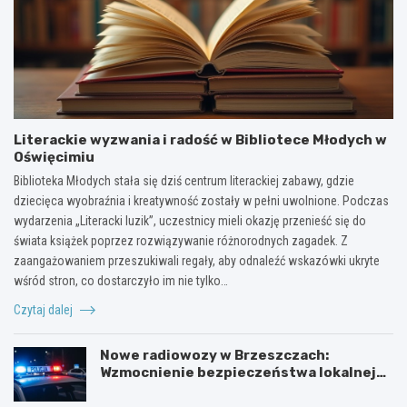
Literackie wyzwania i radość w Bibliotece Młodych w
Oświęcimiu
Biblioteka Młodych stała się dziś centrum literackiej zabawy, gdzie
dziecięca wyobraźnia i kreatywność zostały w pełni uwolnione. Podczas
wydarzenia „Literacki luzik”, uczestnicy mieli okazję przenieść się do
świata książek poprzez rozwiązywanie różnorodnych zagadek. Z
zaangażowaniem przeszukiwali regały, aby odnaleźć wskazówki ukryte
wśród stron, co dostarczyło im nie tylko…
Czytaj dalej
Nowe radiowozy w Brzeszczach:
Wzmocnienie bezpieczeństwa lokalnej
społeczności