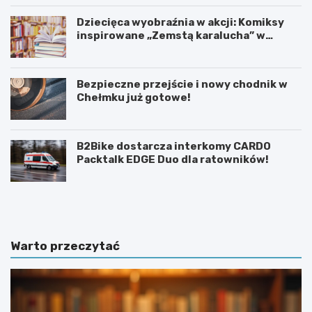
Dziecięca wyobraźnia w akcji: Komiksy
inspirowane „Zemstą karalucha” w
bibliotece
Bezpieczne przejście i nowy chodnik w
Chełmku już gotowe!
B2Bike dostarcza interkomy CARDO
Packtalk EDGE Duo dla ratowników!
U
6
r
0
o
.
c
T
z
y
Warto przeczytać
y
d
s
z
t
i
o
e
ś
ń
c
K