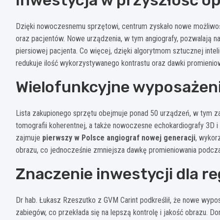
Dzięki nowoczesnemu sprzętowi, centrum zyskało nowe możliwośc
oraz pacjentów. Nowe urządzenia, w tym angiografy, pozwalają n
piersiowej pacjenta. Co więcej, dzięki algorytmom sztucznej inte
redukuje ilość wykorzystywanego kontrastu oraz dawki promieniow
Wielofunkcyjne wyposażenie
Lista zakupionego sprzętu obejmuje ponad 50 urządzeń, w tym zaa
tomografii koherentnej, a także nowoczesne echokardiografy 3D i 4
zajmuje
pierwszy w Polsce angiograf nowej generacji
, wykor
obrazu, co jednocześnie zmniejsza dawkę promieniowania podcz
Znaczenie inwestycji dla r
Dr hab. Łukasz Rzeszutko z GVM Carint podkreślił, że nowe wypo
zabiegów, co przekłada się na lepszą kontrolę i jakość obrazu. D