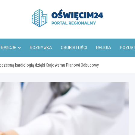
www.oswiecim24.pl
TRAKCJE
ROZRYWKA
OSOBISTOŚCI
RELIGIA
POZOS
woczesną kardiologią dzięki Krajowemu Planowi Odbudowy