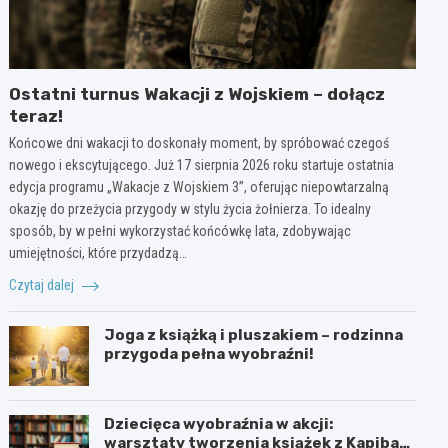
Ostatni turnus Wakacji z Wojskiem – dołącz
teraz!
Końcowe dni wakacji to doskonały moment, by spróbować czegoś
nowego i ekscytującego. Już 17 sierpnia 2026 roku startuje ostatnia
edycja programu „Wakacje z Wojskiem 3”, oferując niepowtarzalną
okazję do przeżycia przygody w stylu życia żołnierza. To idealny
sposób, by w pełni wykorzystać końcówkę lata, zdobywając
umiejętności, które przydadzą…
Czytaj dalej
Joga z książką i pluszakiem – rodzinna
przygoda pełna wyobraźni!
Dziecięca wyobraźnia w akcji:
warsztaty tworzenia książek z Kapibarą