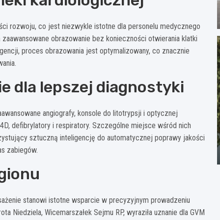
i rozwoju, co jest niezwykle istotne dla personelu medycznego
a zaawansowane obrazowanie bez konieczności otwierania klatki
ligencji, proces obrazowania jest optymalizowany, co znacznie
ania.
 dla lepszej diagnostyki
wansowane angiografy, konsole do litotrypsji i optycznej
D, defibrylatory i respiratory. Szczególne miejsce wśród nich
zystujący sztuczną inteligencję do automatycznej poprawy jakości
as zabiegów.
egionu
sażenie stanowi istotne wsparcie w precyzyjnym prowadzeniu
orota Niedziela, Wicemarszałek Sejmu RP, wyraziła uznanie dla GVM