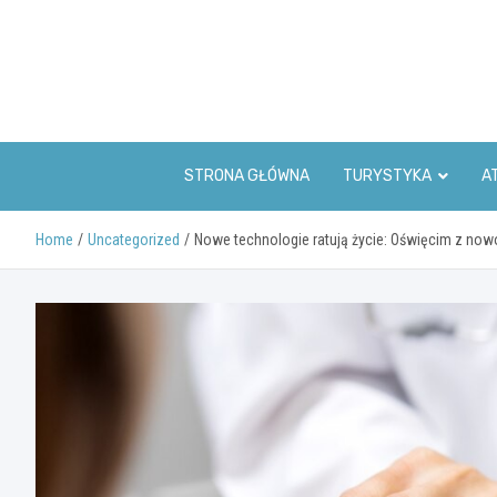
Skip
to
content
STRONA GŁÓWNA
TURYSTYKA
A
Home
Uncategorized
Nowe technologie ratują życie: Oświęcim z no