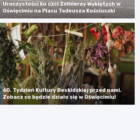
Uroczystości ku czci Żołnierzy Wyklętych w
Oświęcimiu na Placu Tadeusza Kościuszki
60. Tydzień Kultury Beskidzkiej przed nami.
Zobacz co będzie działo się w Oświęcimiu!