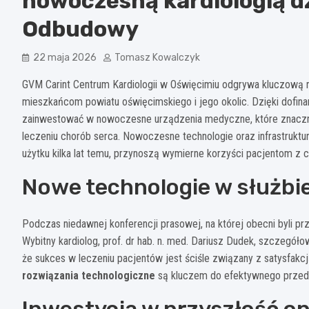
nowoczesną kardiologią d
Odbudowy
22 maja 2026
Tomasz Kowalczyk
GVM Carint Centrum Kardiologii w Oświęcimiu odgrywa kluczową r
mieszkańcom powiatu oświęcimskiego i jego okolic. Dzięki dofi
zainwestować w nowoczesne urządzenia medyczne, które znaczni
leczeniu chorób serca. Nowoczesne technologie oraz infrastrukt
użytku kilka lat temu, przynoszą wymierne korzyści pacjentom z c
Nowe technologie w służbi
Podczas niedawnej konferencji prasowej, na której obecni byli p
Wybitny kardiolog, prof. dr hab. n. med. Dariusz Dudek, szczegó
że sukces w leczeniu pacjentów jest ściśle związany z satysfa
rozwiązania technologiczne
są kluczem do efektywnego przedłu
Inwestycja w przyszłość op