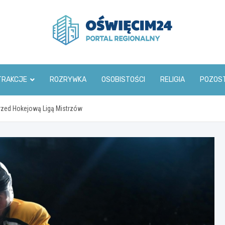
www.oswiecim24.pl
TRAKCJE
ROZRYWKA
OSOBISTOŚCI
RELIGIA
POZOS
rzed Hokejową Ligą Mistrzów