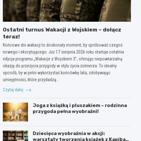
Ostatni turnus Wakacji z Wojskiem – dołącz
teraz!
Końcowe dni wakacji to doskonały moment, by spróbować czegoś
nowego i ekscytującego. Już 17 sierpnia 2026 roku startuje ostatnia
edycja programu „Wakacje z Wojskiem 3”, oferując niepowtarzalną
okazję do przeżycia przygody w stylu życia żołnierza. To idealny
sposób, by w pełni wykorzystać końcówkę lata, zdobywając
umiejętności, które przydadzą…
Czytaj dalej
Joga z książką i pluszakiem – rodzinna
przygoda pełna wyobraźni!
Dziecięca wyobraźnia w akcji:
warsztaty tworzenia książek z Kapibarą