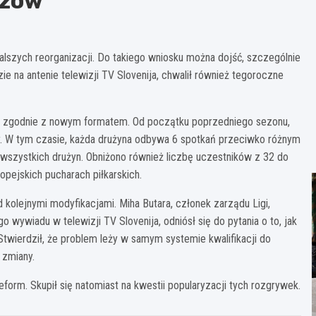
rzów
szych reorganizacji. Do takiego wniosku można dojść, szczególnie
 na antenie telewizji TV Slovenija, chwalił również tegoroczne
nu zgodnie z nowym formatem. Od początku poprzedniego sezonu,
y. W tym czasie, każda drużyna odbywa 6 spotkań przeciwko różnym
wszystkich drużyn. Obniżono również liczbę uczestników z 32 do
pejskich pucharach piłkarskich.
kolejnymi modyfikacjami. Miha Butara, członek zarządu Ligi,
wywiadu w telewizji TV Slovenija, odniósł się do pytania o to, jak
 Stwierdził, że problem leży w samym systemie kwalifikacji do
 zmiany.
orm. Skupił się natomiast na kwestii popularyzacji tych rozgrywek.