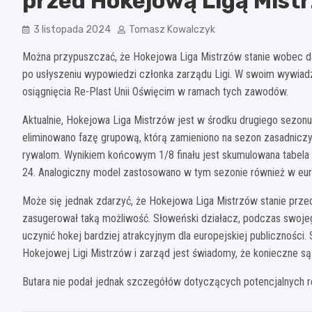
przed Hokejową Ligą Mist
3 listopada 2024
Tomasz Kowalczyk
Można przypuszczać, że Hokejowa Liga Mistrzów stanie wobec dal
po usłyszeniu wypowiedzi członka zarządu Ligi. W swoim wywiadzie
osiągnięcia Re-Plast Unii Oświęcim w ramach tych zawodów.
Aktualnie, Hokejowa Liga Mistrzów jest w środku drugiego sezo
eliminowano fazę grupową, którą zamieniono na sezon zasadnicz
rywalom. Wynikiem końcowym 1/8 finału jest skumulowana tabela 
24. Analogiczny model zastosowano w tym sezonie również w euro
Może się jednak zdarzyć, że Hokejowa Liga Mistrzów stanie przed 
zasugerował taką możliwość. Słoweński działacz, podczas swojego 
uczynić hokej bardziej atrakcyjnym dla europejskiej publiczności.
Hokejowej Ligi Mistrzów i zarząd jest świadomy, że konieczne są
Butara nie podał jednak szczegółów dotyczących potencjalnych ref