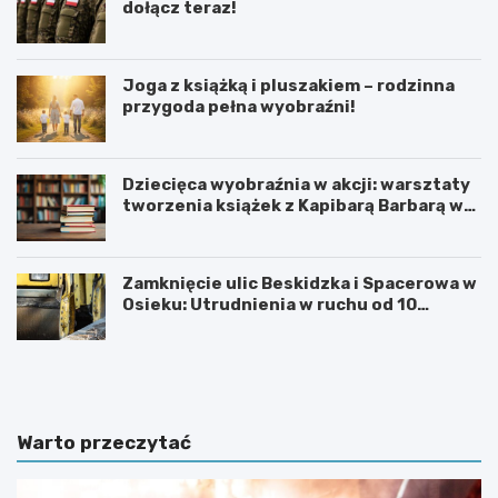
dołącz teraz!
Joga z książką i pluszakiem – rodzinna
przygoda pełna wyobraźni!
Dziecięca wyobraźnia w akcji: warsztaty
tworzenia książek z Kapibarą Barbarą w
Oświęcimiu
Zamknięcie ulic Beskidzka i Spacerowa w
Osieku: Utrudnienia w ruchu od 10
sierpnia 2026 roku
U
6
r
0
o
.
c
T
z
y
Warto przeczytać
y
d
s
z
t
i