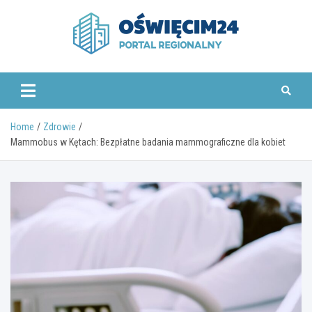
Skip
to
content
www.oswiecim24.pl
Home
Zdrowie
Mammobus w Kętach: Bezpłatne badania mammograficzne dla kobiet