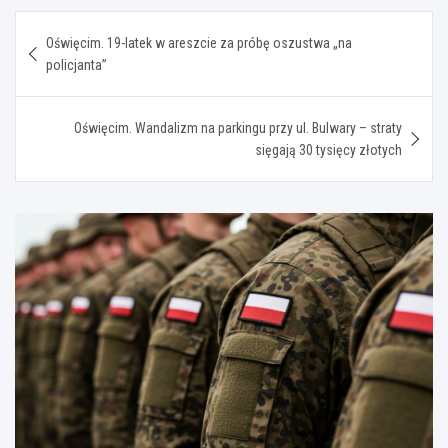
Nawigacja
Oświęcim. 19-latek w areszcie za próbę oszustwa „na
wpisu
policjanta”
Oświęcim. Wandalizm na parkingu przy ul. Bulwary – straty
sięgają 30 tysięcy złotych