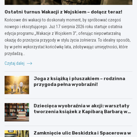
Ostatni turnus Wakacji z Wojskiem – dołącz teraz!
Końcowe dni wakacji to doskonały moment, by spróbować czegoś
nowego i ekscytującego. Już 17 sierpnia 2026 roku startuje ostatnia
edycja programu „Wakacje z Wojskiem 3”, oferując niepowtarzalną
okazję do przeżycia przygody w stylu życia żołnierza. To idealny sposób,
by w pełni wykorzystać końcówkę lata, zdobywając umiejętności, które
przydadzą…
Czytaj dalej
Joga z książką i pluszakiem – rodzinna
przygoda pełna wyobraźni!
Dziecięca wyobraźnia w akcji: warsztaty
tworzenia książek z Kapibarą Barbarą w
Oświęcimiu
Zamknięcie ulic Beskidzka i Spacerowa w