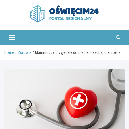
Skip
to
content
www.oswiecim24.pl
Home
Zdrowie
Mammobus przyjedzie do Ciebie – zadbaj o zdrowie!