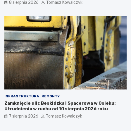
8 sierpnia 2026
Tomasz Kowalczyk
c
i
i
ę
u
c
s
i
z
m
k
i
i
u
!
INFRASTRUKTURA
REMONTY
Zamknięcie ulic Beskidzka i Spacerowa w Osieku:
Utrudnienia w ruchu od 10 sierpnia 2026 roku
7 sierpnia 2026
Tomasz Kowalczyk