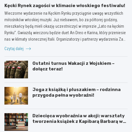
Kęcki Rynek zagości w klimacie włoskiego festiwalu!
Wieczorne wydarzenie na Kęckim Rynku przyciągnie uwagę wszystkich
miłośników włoskiej muzyki. Już niebawem, bo za półtorej godziny,
mieszkańcy będą mieli okazję uczestniczyć w imprezie „Lato na kęckim
Rynku”. Gwiazdą wieczoru będzie duet An Dreo e Karina, który przeniesie
nas w klimaty słonecznej Italii. Organizatorzy i partnerzy wydarzenia Za…
Czytaj dalej
Ostatni turnus Wakacji z Wojskiem –
dołącz teraz!
Joga z książką i pluszakiem – rodzinna
przygoda pełna wyobraźni!
Dziecięca wyobraźnia w akcji: warsztaty
tworzenia książek z Kapibarą Barbarą w
Oświęcimiu