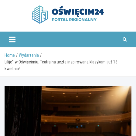
Skip
to
content
www.oswiecim24.pl
Home
Wydarzenia
Lilije” w Oświęcimiu: Teatralna uczta inspirowana klasykami już 13
kwietnia!