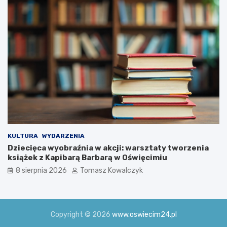
u
c
s
i
z
m
k
i
i
u
!
KULTURA
WYDARZENIA
Dziecięca wyobraźnia w akcji: warsztaty tworzenia
książek z Kapibarą Barbarą w Oświęcimiu
8 sierpnia 2026
Tomasz Kowalczyk
Copyright © 2026
www.oswiecim24.pl