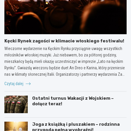
Kęcki Rynek zagości w klimacie włoskiego festiwalu!
Wieczorne wydarzenie na Kęckim Rynku przyciągnie uwagę wszystkich
miłośników włoskiej muzyki. Już niebawem, bo za półtorej godziny,
mieszkańcy będą mieli okazję uczestniczyć w imprezie „Lato na kęckim
Rynku”. Gwiazdą wieczoru będzie duet An Dreo e Karina, który przeniesie
nas w klimaty słonecznej Italii. Organizatorzy i partnerzy wydarzenia Za…
Czytaj dalej
Ostatni turnus Wakacji z Wojskiem –
dołącz teraz!
Joga z książką i pluszakiem – rodzinna
przygoda pełna wyobraźni!