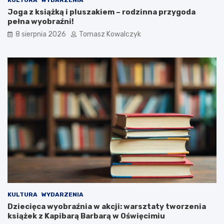
a
w
Joga z książką i pluszakiem – rodzinna przygoda
K
O
pełna wyobraźni!
o
ś
8 sierpnia 2026
Tomasz Kowalczyk
ś
w
c
i
i
ę
u
c
s
i
z
m
k
i
i
u
!
KULTURA
WYDARZENIA
Dziecięca wyobraźnia w akcji: warsztaty tworzenia
książek z Kapibarą Barbarą w Oświęcimiu