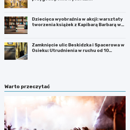
Dziecięca wyobraźnia w akcji: warsztaty
tworzenia książek z Kapibarą Barbarą w
Oświęcimiu
Zamknięcie ulic Beskidzka i Spacerowa w
Osieku: Utrudnienia w ruchu od 10
sierpnia 2026 roku
U
6
r
0
o
.
c
T
z
y
Warto przeczytać
y
d
s
z
t
i
o
e
ś
ń
c
K
i
u
k
l