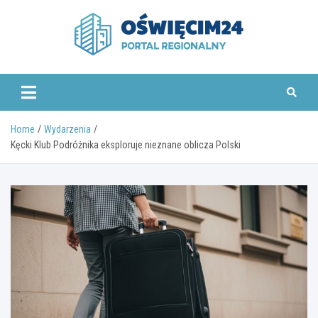
Skip
to
content
www.oswiecim24.pl
Home
Wydarzenia
Kęcki Klub Podróżnika eksploruje nieznane oblicza Polski