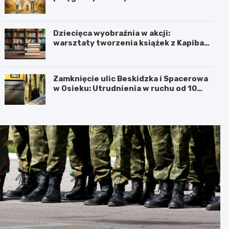
Dziecięca wyobraźnia w akcji:
warsztaty tworzenia książek z Kapibarą
Barbarą w Oświęcimiu
Zamknięcie ulic Beskidzka i Spacerowa
w Osieku: Utrudnienia w ruchu od 10
sierpnia 2026 roku