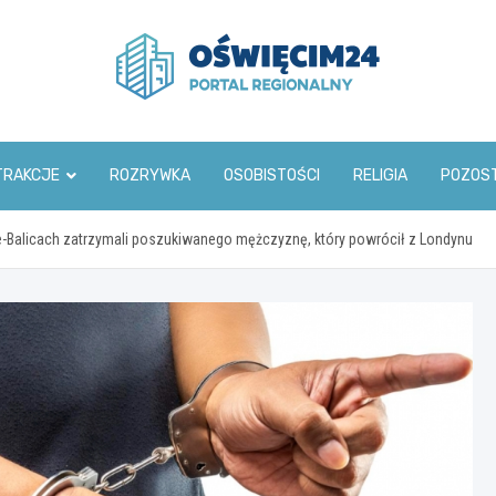
www.oswiecim24.pl
TRAKCJE
ROZRYWKA
OSOBISTOŚCI
RELIGIA
POZOS
e-Balicach zatrzymali poszukiwanego mężczyznę, który powrócił z Londynu