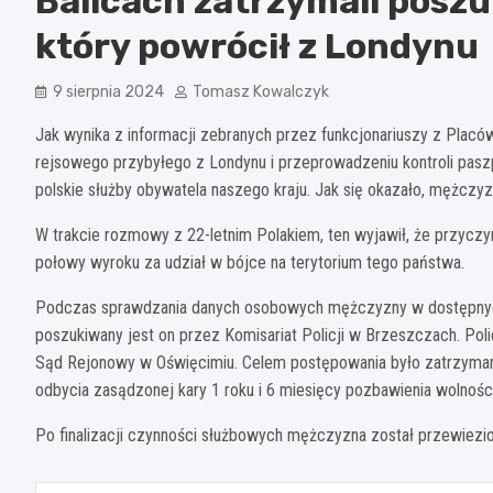
Balicach zatrzymali posz
który powrócił z Londynu
9 sierpnia 2024
Tomasz Kowalczyk
Jak wynika z informacji zebranych przez funkcjonariuszy z Placó
rejsowego przybyłego z Londynu i przeprowadzeniu kontroli pas
polskie służby obywatela naszego kraju. Jak się okazało, mężczyzn
W trakcie rozmowy z 22-letnim Polakiem, ten wyjawił, że przyczyną
połowy wyroku za udział w bójce na terytorium tego państwa.
Podczas sprawdzania danych osobowych mężczyzny w dostępnych sy
poszukiwany jest on przez Komisariat Policji w Brzeszczach. Po
Sąd Rejonowy w Oświęcimiu. Celem postępowania było zatrzymani
odbycia zasądzonej kary 1 roku i 6 miesięcy pozbawienia wolno
Po finalizacji czynności służbowych mężczyzna został przewiezi