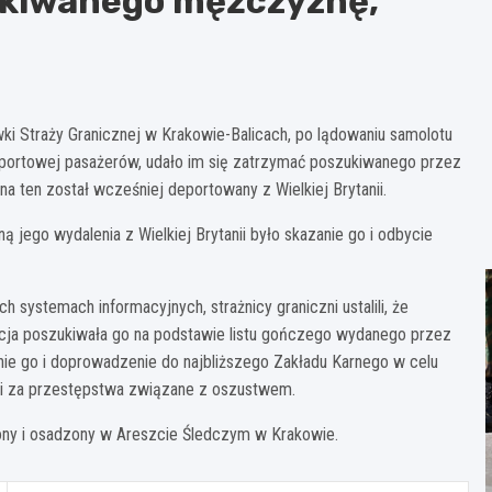
ukiwanego mężczyznę,
wki Straży Granicznej w Krakowie-Balicach, po lądowaniu samolotu
zportowej pasażerów, udało im się zatrzymać poszukiwanego przez
a ten został wcześniej deportowany z Wielkiej Brytanii.
 jego wydalenia z Wielkiej Brytanii było skazanie go i odbycie
stemach informacyjnych, strażnicy graniczni ustalili, że
licja poszukiwała go na podstawie listu gończego wydanego przez
e go i doprowadzenie do najbliższego Zakładu Karnego w celu
ści za przestępstwa związane z oszustwem.
ony i osadzony w Areszcie Śledczym w Krakowie.