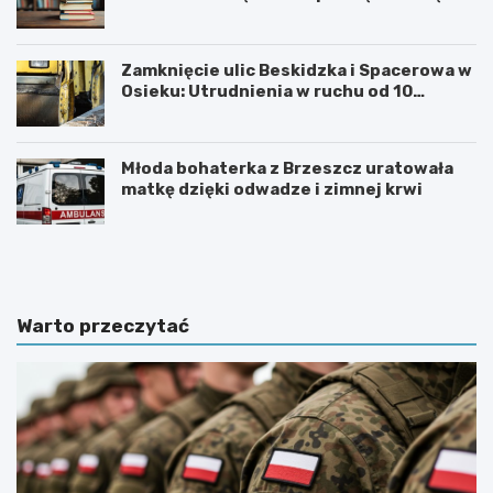
Oświęcimiu
Zamknięcie ulic Beskidzka i Spacerowa w
Osieku: Utrudnienia w ruchu od 10
sierpnia 2026 roku
Młoda bohaterka z Brzeszcz uratowała
matkę dzięki odwadze i zimnej krwi
U
6
r
0
o
.
c
T
z
y
Warto przeczytać
y
d
s
z
t
i
o
e
ś
ń
c
K
i
u
k
l
u
t