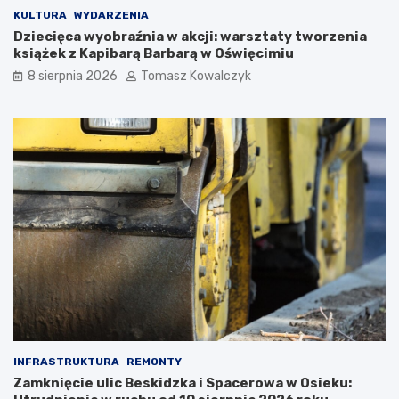
a
w
KULTURA
WYDARZENIA
K
O
Dziecięca wyobraźnia w akcji: warsztaty tworzenia
o
ś
książek z Kapibarą Barbarą w Oświęcimiu
ś
w
8 sierpnia 2026
Tomasz Kowalczyk
c
i
i
ę
u
c
s
i
z
m
k
i
i
u
!
INFRASTRUKTURA
REMONTY
Zamknięcie ulic Beskidzka i Spacerowa w Osieku: