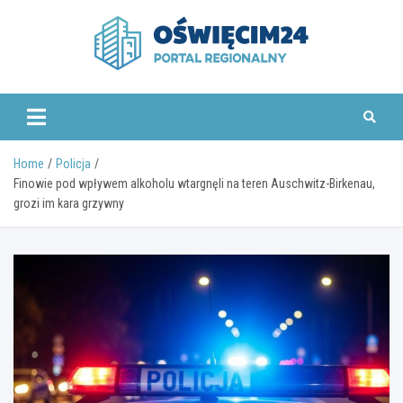
Skip
to
content
www.oswiecim24.pl
Home
Policja
Finowie pod wpływem alkoholu wtargnęli na teren Auschwitz-Birkenau,
grozi im kara grzywny