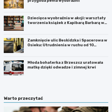
przygoda pełna wyobraźni!
Dziecięca wyobraźnia w akcji: warsztaty
tworzenia książek z Kapibarą Barbarą w
Oświęcimiu
Zamknięcie ulic Beskidzka i Spacerowa w
Osieku: Utrudnienia w ruchu od 10
sierpnia 2026 roku
Młoda bohaterka z Brzeszcz uratowała
matkę dzięki odwadze i zimnej krwi
U
6
r
0
o
.
c
T
z
y
Warto przeczytać
y
d
s
z
t
i