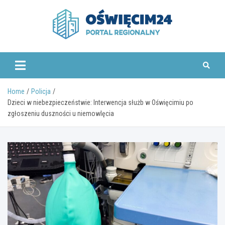
Skip
to
content
www.oswiecim24.pl
Home
Policja
Dzieci w niebezpieczeństwie: Interwencja służb w Oświęcimiu po
zgłoszeniu duszności u niemowlęcia