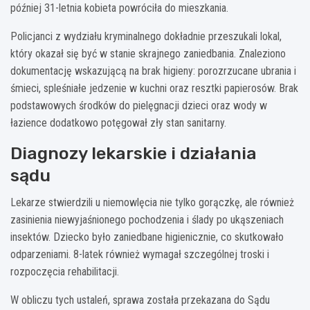
później 31-letnia kobieta powróciła do mieszkania.
Policjanci z wydziału kryminalnego dokładnie przeszukali lokal,
który okazał się być w stanie skrajnego zaniedbania. Znaleziono
dokumentację wskazującą na brak higieny: porozrzucane ubrania i
śmieci, spleśniałe jedzenie w kuchni oraz resztki papierosów. Brak
podstawowych środków do pielęgnacji dzieci oraz wody w
łazience dodatkowo potęgował zły stan sanitarny.
Diagnozy lekarskie i działania
sądu
Lekarze stwierdzili u niemowlęcia nie tylko gorączkę, ale również
zasinienia niewyjaśnionego pochodzenia i ślady po ukąszeniach
insektów. Dziecko było zaniedbane higienicznie, co skutkowało
odparzeniami. 8-latek również wymagał szczególnej troski i
rozpoczęcia rehabilitacji.
W obliczu tych ustaleń, sprawa została przekazana do Sądu