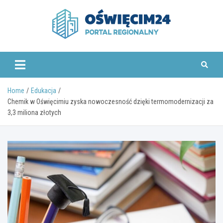
Skip
to
content
www.oswiecim24.pl
Home
Edukacja
Chemik w Oświęcimiu zyska nowoczesność dzięki termomodernizacji za
3,3 miliona złotych