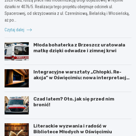
działki nr 4076/5. Realizacja tego projektu obejmuje odcinek ul.
Spacerowej, od skrzyżowania z ul. Czereśniową, Bielańską i Włosieńską,
aż po…
Czytaj dalej
Młoda bohaterka z Brzeszcz uratowała
matkę dzięki odwadze i zimnej krwi
Integracyjne warsztaty „Chłopki. Re-
akcja” w Oświęcimiu: nowa interpretacja
przez teatr i muzykę
Czad latem? Oto, jak się przed nim
bronić!
Literackie wyzwania i radość w
Bibliotece Młodych w Oświęcimiu