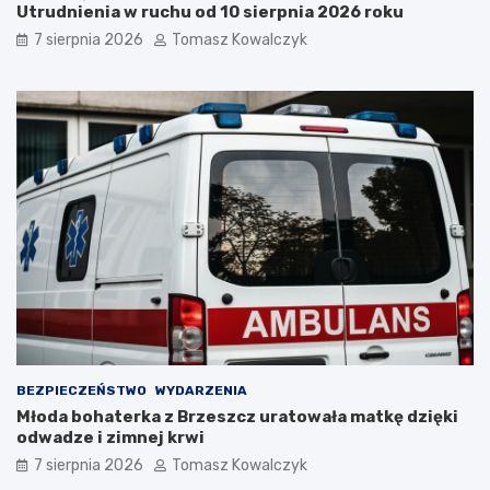
e
z
Utrudnienia w ruchu od 10 sierpnia 2026 roku
r
k
7 sierpnia 2026
Tomasz Kowalczyk
z
i
y
e
W
j
y
p
k
r
l
z
ę
e
t
d
y
n
c
a
h
m
w
i
O
.
ś
Z
w
o
i
b
ę
a
BEZPIECZEŃSTWO
WYDARZENIA
c
c
Młoda bohaterka z Brzeszcz uratowała matkę dzięki
i
z
odwadze i zimnej krwi
m
c
i
o
7 sierpnia 2026
Tomasz Kowalczyk
u
b