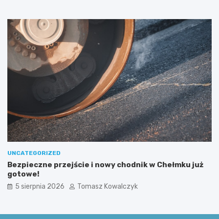
u
c
s
i
z
m
k
i
i
u
!
UNCATEGORIZED
Bezpieczne przejście i nowy chodnik w Chełmku już
gotowe!
5 sierpnia 2026
Tomasz Kowalczyk