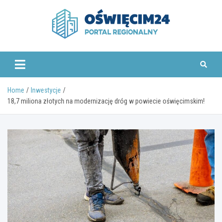
Skip
to
content
www.oswiecim24.pl
Home
Inwestycje
18,7 miliona złotych na modernizację dróg w powiecie oświęcimskim!