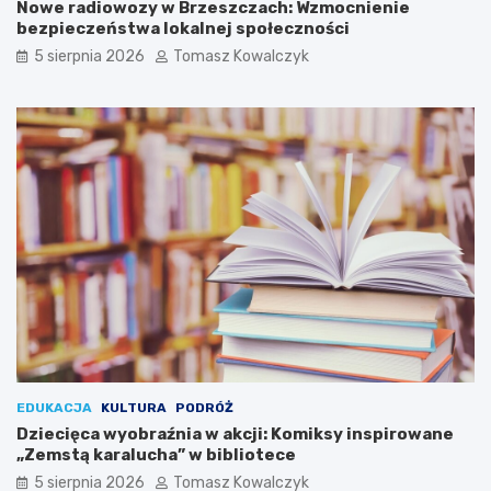
Nowe radiowozy w Brzeszczach: Wzmocnienie
i
z
bezpieczeństwa lokalnej społeczności
m
c
i
o
5 sierpnia 2026
Tomasz Kowalczyk
u
b
n
ę
a
d
P
z
l
i
a
e
c
d
u
z
T
i
a
a
d
ł
e
o
u
s
s
i
z
ę
a
w
K
O
EDUKACJA
KULTURA
PODRÓŻ
o
ś
Dziecięca wyobraźnia w akcji: Komiksy inspirowane
ś
w
„Zemstą karalucha” w bibliotece
c
i
5 sierpnia 2026
Tomasz Kowalczyk
i
ę