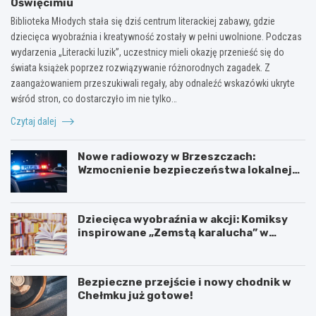
Oświęcimiu
Biblioteka Młodych stała się dziś centrum literackiej zabawy, gdzie
dziecięca wyobraźnia i kreatywność zostały w pełni uwolnione. Podczas
wydarzenia „Literacki luzik”, uczestnicy mieli okazję przenieść się do
świata książek poprzez rozwiązywanie różnorodnych zagadek. Z
zaangażowaniem przeszukiwali regały, aby odnaleźć wskazówki ukryte
wśród stron, co dostarczyło im nie tylko…
Czytaj dalej
Nowe radiowozy w Brzeszczach:
Wzmocnienie bezpieczeństwa lokalnej
społeczności
Dziecięca wyobraźnia w akcji: Komiksy
inspirowane „Zemstą karalucha” w
bibliotece
Bezpieczne przejście i nowy chodnik w
Chełmku już gotowe!