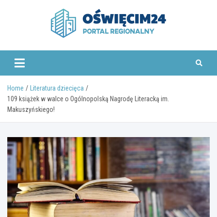
Skip
to
content
www.oswiecim24.pl
Home
Literatura dziecięca
109 książek w walce o Ogólnopolską Nagrodę Literacką im.
Makuszyńskiego!