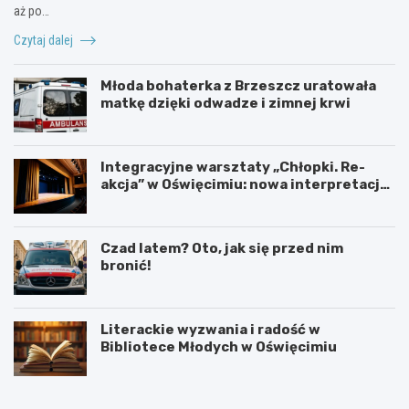
aż po…
Czytaj dalej
Młoda bohaterka z Brzeszcz uratowała
matkę dzięki odwadze i zimnej krwi
Integracyjne warsztaty „Chłopki. Re-
akcja” w Oświęcimiu: nowa interpretacja
przez teatr i muzykę
Czad latem? Oto, jak się przed nim
bronić!
Literackie wyzwania i radość w
Bibliotece Młodych w Oświęcimiu
U
6
r
0
o
.