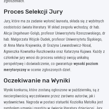
zgłoszeniach.
Proces Selekcji Jury
Jury, które ma za zadanie wyłonić laureata, składa się z wybitnych
osobistości świata literatury. W skład zespołu wchodzą: dr hab.
Alicja Ungeheuer-Gołąb, profesor Uniwersytetu Rzeszowskiego, dr
hab. Małgorzata Wójcik-Dudek, profesor Uniwersytetu Śląskiego,
dr Anna Maria Krajewska, dr Grażyna Lewandowicz-Nosal,
Agnieszka Kownatka-Ruszkowska oraz Katarzyna Kujawa. Każdy z
członków jury wnosi do procesu selekcji swoją unikalną
perspektywę i doświadczenie, co gwarantuje
wysoki poziom
merytoryczny
w ocenie zgłoszonych dzieł.
Oczekiwanie na Wyniki
Wyniki konkursu, które zostaną ogłoszone w październiku, są z
niecierpliwością wyczekiwane przez zarówno autorów, jak i
wydawnictwa. Nagroda w postaci statuetki Koziołka Matołka jest
symbolem uznania i prestiżu w świecie literatury dziecięcej. Jury