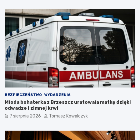
y
e
W
j
y
p
k
r
l
z
ę
e
t
d
y
n
c
a
h
m
w
i
O
.
ś
Z
w
o
i
b
ę
a
BEZPIECZEŃSTWO
WYDARZENIA
c
c
Młoda bohaterka z Brzeszcz uratowała matkę dzięki
i
z
odwadze i zimnej krwi
m
c
i
o
7 sierpnia 2026
Tomasz Kowalczyk
u
b
n
ę
a
d
P
z